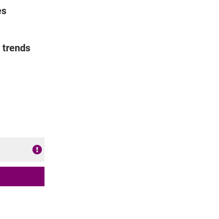
es
 trends