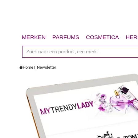
MERKEN
PARFUMS
COSMETICA
HER
Dames
Gezicht
S
Heren
Lichaam
D
Home
Newsletter
Unisex
Haar
G
Geschenksets
Zon
L
Accessoires
Geschenksets
H
Accessoires