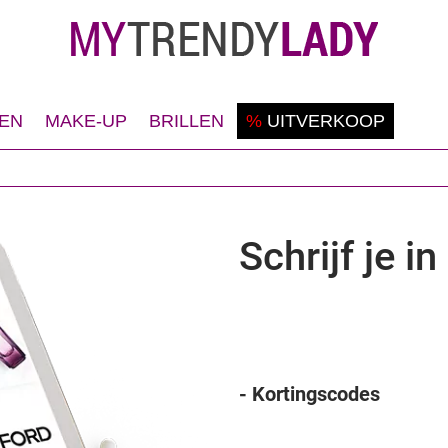
EN
MAKE-UP
BRILLEN
%
UITVERKOOP
cheren
Teint
Zonenebrillen
eodorant
Ogen
Correctiebrillen
ezicht
Lippen
Schrijf je i
ichaam
Nagels
aar
- Kortingscodes