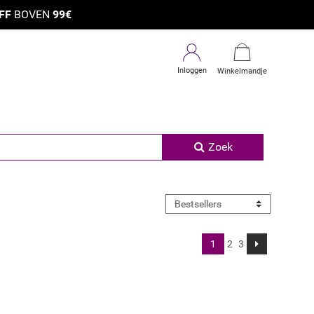
×
FF
BOVEN
99€
Inloggen
Winkelmandje
Zoek
1
2
3