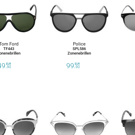
Tom Ford
Police
TF443
SPL586
onenebrillen
Zonenebrillen
49.
99.
EUR
EUR
90
90