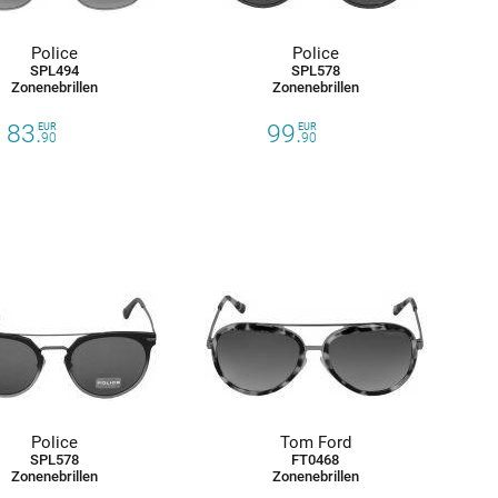
Police
Police
SPL494
SPL578
Zonenebrillen
Zonenebrillen
83.
99.
EUR
EUR
90
90
Police
Tom Ford
SPL578
FT0468
Zonenebrillen
Zonenebrillen