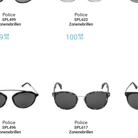
Police
Police
SPL499
SPL622
onenebrillen
Zonenebrillen
9.
100.
EUR
EUR
90
90
Police
Police
SPL496
SPL617
onenebrillen
Zonenebrillen