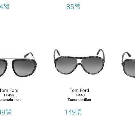
4.
85.
EUR
EUR
90
90
Tom Ford
Tom Ford
TF453
TF443
onenebrillen
Zonenebrillen
49.
149.
EUR
EUR
90
90