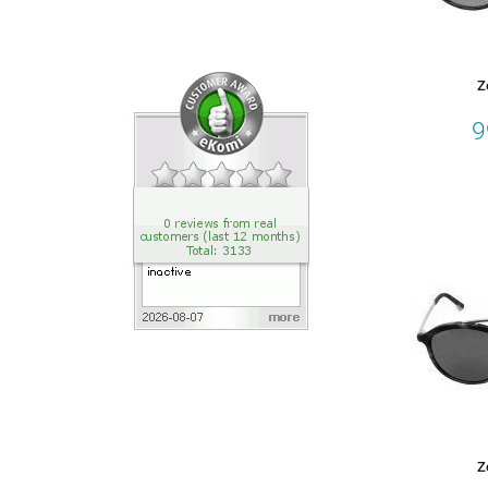
Z
9
Z