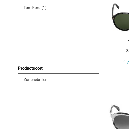
Tom Ford (1)
Categorie
Zonenebrillen
Correctiebrillen
Z
MERKEN
1
Productsoort
Tom Ford (1)
Zonenebrillen
Productsoort
Sunglasses
Productsoort
Sunglasses