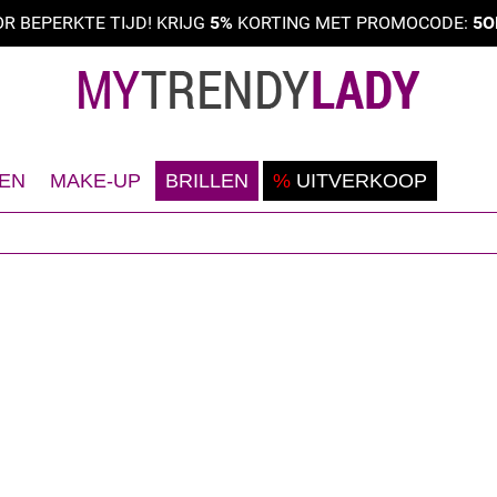
R BEPERKTE TIJD! KRIJG
5%
KORTING MET PROMOCODE:
5O
EN
MAKE-UP
BRILLEN
%
UITVERKOOP
cheren
Teint
Zonenebrillen
eodorant
Ogen
Correctiebrillen
ezicht
Lippen
ichaam
Nagels
aar