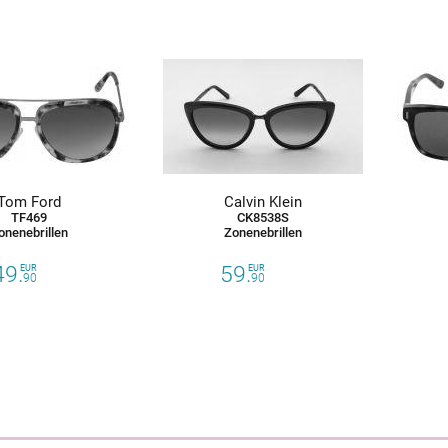
Tom Ford
Calvin Klein
TF469
CK8538S
onenebrillen
Zonenebrillen
49.
59.
EUR
EUR
90
90