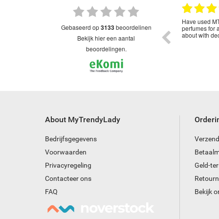
28.01.2023
28.12.2022
ed
Great service as with all my orders made
Have used MT
gebaseerd op
3133
beoordelinen
through Trendy Lady although the delivery
perfumes for 
time was longer this , probably due to all the
about with dec
bekijk hier een aantal
postal strike . No tracking number shown
unsure if it had been posted
beoordelingen.
About MyTrendyLady
Orderi
Bedrijfsgegevens
Verzend
Voorwaarden
Betaal
Privacyregeling
Geld-te
Contacteer ons
Retourn
FAQ
Bekijk o