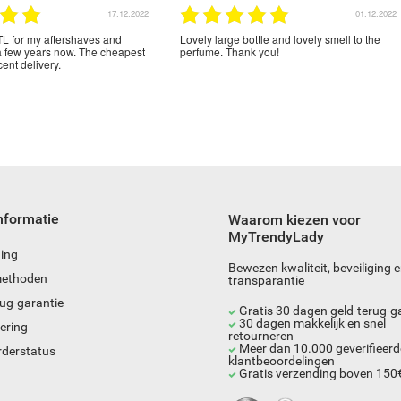
17.12.2022
01.12.2022
L for my aftershaves and
Lovely large bottle and lovely smell to the
a few years now. The cheapest
perfume. Thank you!
ent delivery.
nformatie
Waarom kiezen voor
MyTrendyLady
ing
Bewezen kwaliteit, beveiliging 
methoden
transparantie
rug-garantie
Gratis 30 dagen geld-terug-g
30 dagen makkelijk en snel
ering
retourneren
Meer dan 10.000 geverifieerd
rderstatus
klantbeoordelingen
Gratis verzending boven 150