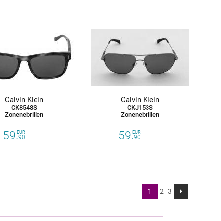
Calvin Klein
Calvin Klein
CK8548S
CKJ153S
Zonenebrillen
Zonenebrillen
59.
59.
EUR
EUR
90
90
1
2
3