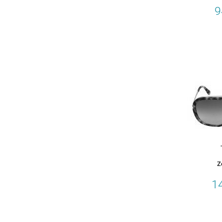
9
Z
1