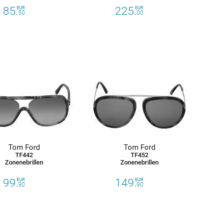
85.
225.
EUR
EUR
50
00
Tom Ford
Tom Ford
TF442
TF452
Zonenebrillen
Zonenebrillen
99.
149.
EUR
EUR
90
90