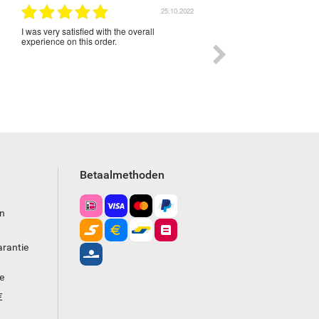
25.10.2022
I was very satisfied with the overall
Everything was OK. Thank
experience on this order.
Betaalmethoden
en
arantie
e
€