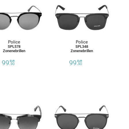
Police
Police
SPL578
SPL348
Zonenebrillen
Zonenebrillen
99.
99.
EUR
EUR
90
90