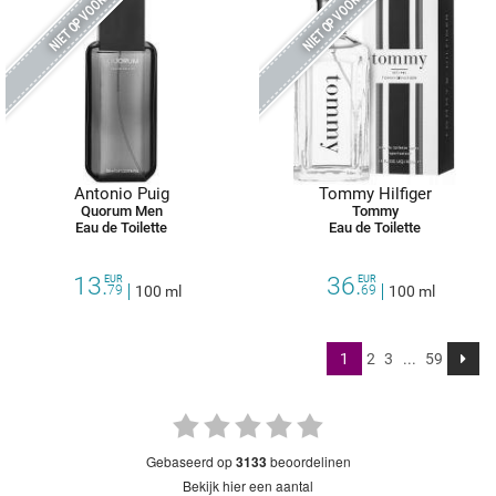
NIET OP VOORRAAD
NIET OP VOORRAAD
Antonio Puig
Tommy Hilfiger
Quorum Men
Tommy
Eau de Toilette
Eau de Toilette
13.
36.
EUR
EUR
79
100 ml
69
100 ml
1
2
3
...
59
gebaseerd op
3133
beoordelinen
bekijk hier een aantal