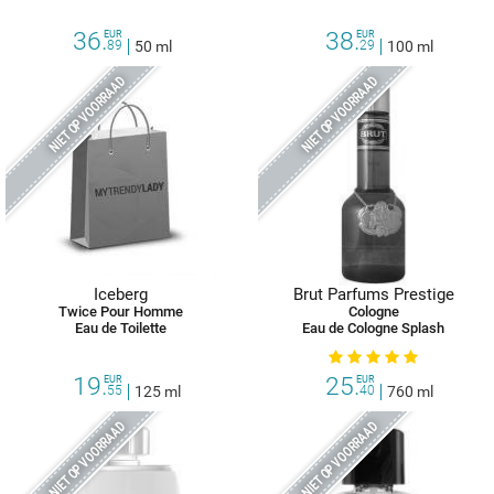
36.
38.
EUR
EUR
89
50 ml
29
100 ml
NIET OP VOORRAAD
NIET OP VOORRAAD
Iceberg
Brut Parfums Prestige
Twice Pour Homme
Cologne
Eau de Toilette
Eau de Cologne Splash
19.
25.
EUR
EUR
55
125 ml
40
760 ml
NIET OP VOORRAAD
NIET OP VOORRAAD