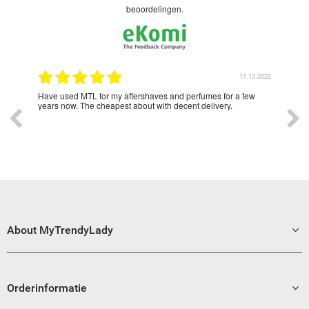
beoordelingen.
2.2022
17.12.2022
Lady
Have used MTL for my aftershaves and perfumes for a few
Love
o all
years now. The cheapest about with decent delivery.
ad
About MyTrendyLady
Orderinformatie