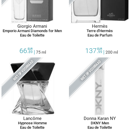
Giorgio Armani
Hermès
Emporio Armani Diamonds for Men
Terre d'Hermès
Eau de Toilette
Eau de Parfum
66.
137.
EUR
EUR
89
75 ml
99
200 ml
NIET OP VOORRAAD
NIET OP VOORRAAD
Lancôme
Donna Karan NY
Hypnose Homme
DKNY Men
Eau de Toilette
Eau de Toilette