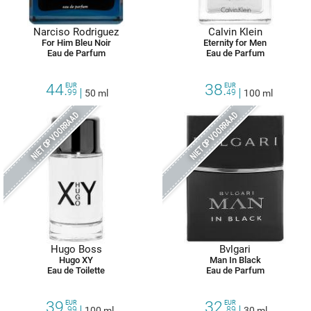
Narciso Rodriguez
Calvin Klein
For Him Bleu Noir
Eternity for Men
Eau de Parfum
Eau de Parfum
44.
38.
EUR
EUR
99
50 ml
49
100 ml
NIET OP VOORRAAD
NIET OP VOORRAAD
Hugo Boss
Bvlgari
Hugo XY
Man In Black
Eau de Toilette
Eau de Parfum
39.
32.
EUR
EUR
99
100 ml
89
30 ml