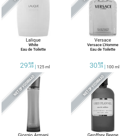
Lalique
Versace
White
Versace L'Homme
Eau de Toilette
Eau de Toilette
29.
30.
EUR
EUR
49
125 ml
39
100 ml
NIET OP VOORRAAD
NIET OP VOORRAAD
Giorgio Armani
Geoffrey Beene