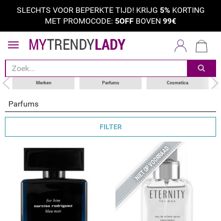
SLECHTS VOOR BEPERKTE TIJD! KRIJG
5%
KORTING
MET PROMOCODE:
5OFF
BOVEN
99€
sorteer op
categorie
merken
Merken
Parfums
Cosmetica
productsoort
Parfums
FILTER
NIET OP VOORRAAD