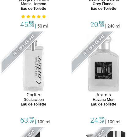
Mania Homme
Grey Flannel
Eau de Toilette
Eau de Toilette
45.
20.
EUR
EUR
95
50 ml
59
240 ml
NIET OP VOORRAAD
NIET OP VOORRAAD
Cartier
Aramis
Déclaration
Havana Men
Eau de Toilette
Eau de Toilette
63.
24.
EUR
EUR
09
100 ml
69
100 ml