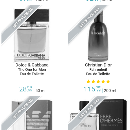
NIET OP VOORRAAD
NIET OP VOORRAAD
Dolce & Gabbana
Christian Dior
The One for Men
Fahrenheit
Eau de Toilette
Eau de Toilette
28.
116.
EUR
EUR
99
50 ml
99
200 ml
NIET OP VOORRAAD
NIET OP VOORRAAD