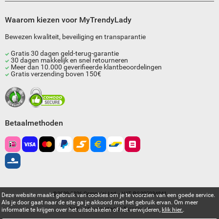
Waarom kiezen voor MyTrendyLady
Bewezen kwaliteit, beveiliging en transparantie
Gratis 30 dagen geld-terug-garantie
30 dagen makkelijk en snel retourneren
Meer dan 10.000 geverifieerde klantbeoordelingen
Gratis verzending boven 150€
Betaalmethoden
©2009-2026 Compulsi Ltd. - VAT BG205034841
Deze website maakt gebruik van cookies om je te voorzien van een goede service.
Als je door gaat naar de site ga je akkoord met het gebruik ervan. Om meer
Built and supported by
Eurocoders
informatie te krijgen over het uitschakelen of het verwijderen,
klik hier.
.