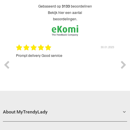
gebaseerd op
3133
beoordelinen
bekijk hier een aantal
beoordelingen.
9.2022
30.01.2023
Prompt delivery Good service
Exce
About MyTrendyLady