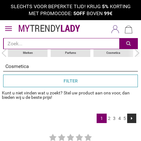
SLECHTS VOOR BEPERKTE TIJD! KRIJG
5%
KORTING
MET PROMOCODE:
5OFF
BOVEN
99€
sorteer op
categorie
merken
Merken
Parfums
Cosmetica
Cosmetica
FILTER
Kunt u niet vinden wat u zoekt? Stel uw product aan ons voor, dan
bieden wij u de beste prijs!
1
2
3
4
5