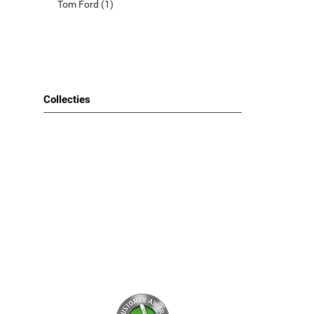
Tom Ford (1)
MERKEN
Clarins (1)
Hugo Boss (1)
Collecties
Narciso Rodriguez (1)
Tom Ford (1)