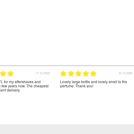
17.12.2022
01.12.2022
L for my aftershaves and
Lovely large bottle and lovely smell to the
a few years now. The cheapest
perfume. Thank you!
ent delivery.