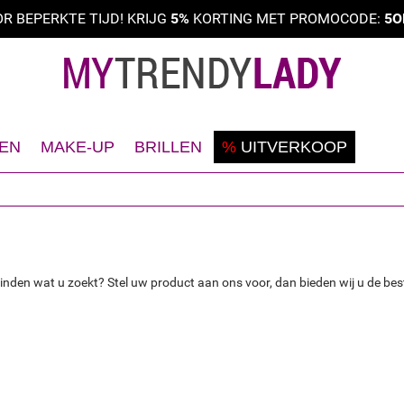
R BEPERKTE TIJD! KRIJG
5%
KORTING MET PROMOCODE:
5O
EN
MAKE-UP
BRILLEN
%
UITVERKOOP
cheren
Teint
Zonenebrillen
eodorant
Ogen
Correctiebrillen
ezicht
Lippen
ichaam
Nagels
vinden wat u zoekt? Stel uw product aan ons voor, dan bieden wij u de best
aar