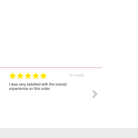
25.10.2022
I was very satisfied with the overall
Everything was OK. Thank
experience on this order.