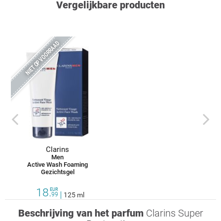
Vergelijkbare producten
NIET OP VOORRAAD
prev
next
Clarins
Men
Active Wash Foaming
Gezichtsgel
18.
EUR
99
125 ml
Beschrijving van het parfum
Clarins Super