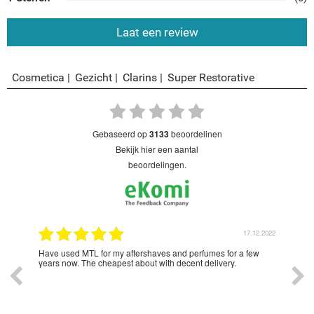
Laat een review
Cosmetica
Gezicht
Clarins
Super Restorative
gebaseerd op
3133
beoordelinen
bekijk hier een aantal
beoordelingen.
2.2022
17.12.2022
Lady
Have used MTL for my aftershaves and perfumes for a few
Love
o all
years now. The cheapest about with decent delivery.
ad