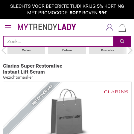
SLECHTS VOOR BEPERKTE TIJD! KRIJG
5%
KORTING
MET PROMOCODE:
5OFF
BOVEN
99€
Merken
Parfums
Cosmetica
Clarins Super Restorative
Instant Lift Serum
Gezichtsmasker
NIET OP VOORRAAD