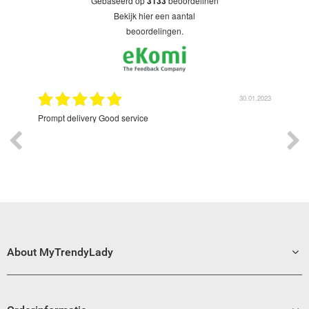
gebaseerd op
3133
beoordelinen
bekijk hier een aantal
beoordelingen.
9.2022
30.01.2023
Prompt delivery Good service
Exce
About MyTrendyLady