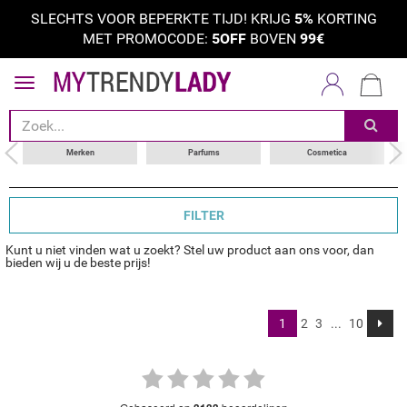
SLECHTS VOOR BEPERKTE TIJD! KRIJG
5%
KORTING
MET PROMOCODE:
5OFF
BOVEN
99€
sorteer op
categorie
merken
Merken
Parfums
Cosmetica
FILTER
Kunt u niet vinden wat u zoekt? Stel uw product aan ons voor, dan
bieden wij u de beste prijs!
1
2
3
...
10