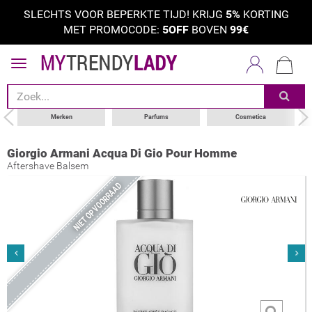
SLECHTS VOOR BEPERKTE TIJD! KRIJG
5%
KORTING
MET PROMOCODE:
5OFF
BOVEN
99€
Merken
Parfums
Cosmetica
Giorgio Armani Acqua Di Gio Pour Homme
Aftershave Balsem
NIET OP VOORRAAD