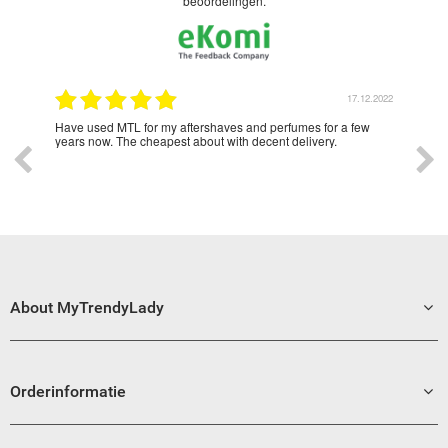
beoordelingen.
2.2022
17.12.2022
Lady
Have used MTL for my aftershaves and perfumes for a few
Love
o all
years now. The cheapest about with decent delivery.
ad
About MyTrendyLady
Orderinformatie