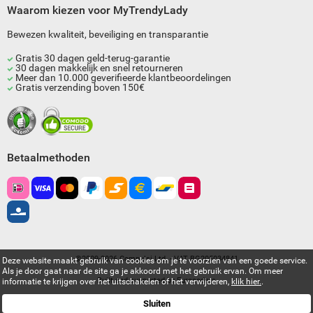
Waarom kiezen voor MyTrendyLady
Bewezen kwaliteit, beveiliging en transparantie
Gratis 30 dagen geld-terug-garantie
30 dagen makkelijk en snel retourneren
Meer dan 10.000 geverifieerde klantbeoordelingen
Gratis verzending boven 150€
Betaalmethoden
©2009-2026 Compulsi Ltd. - VAT BG205034841
Deze website maakt gebruik van cookies om je te voorzien van een goede service.
Als je door gaat naar de site ga je akkoord met het gebruik ervan. Om meer
Built and supported by
Eurocoders
informatie te krijgen over het uitschakelen of het verwijderen,
klik hier.
.
Sluiten