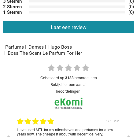
3 Sterren
(0)
2 Sterren
(0)
1 Sterren
(0)
Laat een review
Parfums
Dames
Hugo Boss
Boss The Scent Le Parfum For Her
gebaseerd op
3133
beoordelinen
bekijk hier een aantal
beoordelingen.
2.2022
17.12.2022
Lady
Have used MTL for my aftershaves and perfumes for a few
Love
o all
years now. The cheapest about with decent delivery.