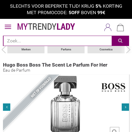
SLECHTS VOOR BEPERKTE TIJD! KRIJG
5%
KORTING
MET PROMOCODE:
5OFF
BOVEN
99€
Merken
Parfums
Cosmetica
Hugo Boss Boss The Scent Le Parfum For Her
Eau de Parfum
NIET OP VOORRAAD