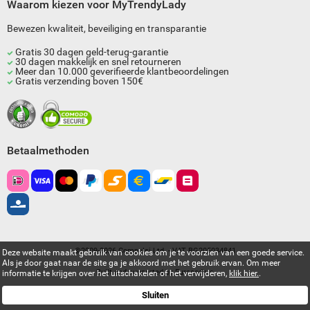
Waarom kiezen voor MyTrendyLady
Bewezen kwaliteit, beveiliging en transparantie
Gratis 30 dagen geld-terug-garantie
30 dagen makkelijk en snel retourneren
Meer dan 10.000 geverifieerde klantbeoordelingen
Gratis verzending boven 150€
Betaalmethoden
©2009-2026 Compulsi Ltd. - VAT BG205034841
Deze website maakt gebruik van cookies om je te voorzien van een goede service.
Als je door gaat naar de site ga je akkoord met het gebruik ervan. Om meer
Built and supported by
Eurocoders
informatie te krijgen over het uitschakelen of het verwijderen,
klik hier.
.
Sluiten