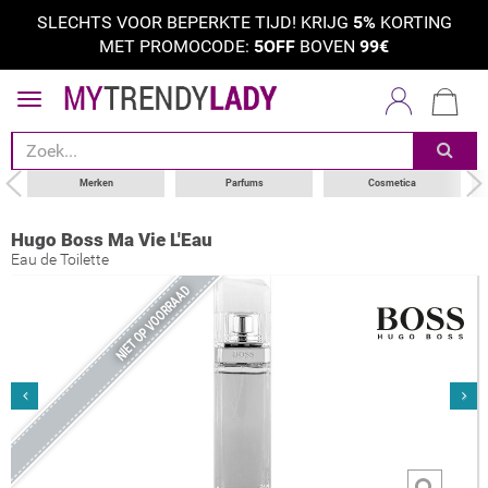
SLECHTS VOOR BEPERKTE TIJD! KRIJG
5%
KORTING
MET PROMOCODE:
5OFF
BOVEN
99€
Merken
Parfums
Cosmetica
Hugo Boss Ma Vie L'Eau
Eau de Toilette
NIET OP VOORRAAD