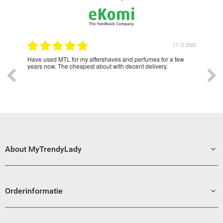
2.2022
17.12.2022
Lady
Have used MTL for my aftershaves and perfumes for a few
Love
o all
years now. The cheapest about with decent delivery.
ad
About MyTrendyLady
Orderinformatie