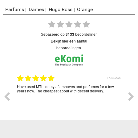
Parfums
Dames
Hugo Boss
Orange
gebaseerd op
3133
beoordelinen
bekijk hier een aantal
beoordelingen.
2.2022
17.12.2022
Lady
Have used MTL for my aftershaves and perfumes for a few
Love
o all
years now. The cheapest about with decent delivery.
ad