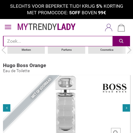
SLECHTS VOOR BEPERKTE TIJD! KRIJG
5%
KORTING
MET PROMOCODE:
5OFF
BOVEN
99€
Merken
Parfums
Cosmetica
Hugo Boss Orange
Eau de Toilette
NIET OP VOORRAAD