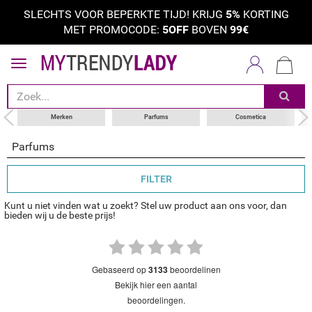
SLECHTS VOOR BEPERKTE TIJD! KRIJG
5%
KORTING
MET PROMOCODE:
5OFF
BOVEN
99€
sorteer op
categorie
merken
Merken
Parfums
Cosmetica
Parfums
FILTER
Kunt u niet vinden wat u zoekt? Stel uw product aan ons voor, dan
bieden wij u de beste prijs!
gebaseerd op
3133
beoordelinen
bekijk hier een aantal
beoordelingen.