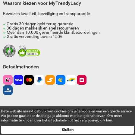
Waarom kiezen voor MyTrendyLady
Bewezen kwaliteit, beveiliging en transparantie
Gratis 30 dagen geld-terug-garantie
30 dagen makkelijk en snel retourneren
Meer dan 10.000 geverifieerde klantbeoordelingen
Gratis verzending boven 150€
Betaalmethoden
©2009-2026 Compulsi Ltd. - VAT BG205034841
Deze website maakt gebruik van cookies om je te voorzien van een goede service.
Als je door gaat naar de site ga je akkoord met het gebruik ervan. Om meer
Built and supported by
Eurocoders
informatie te krijgen over het uitschakelen of het verwijderen,
klik hier.
.
Sluiten