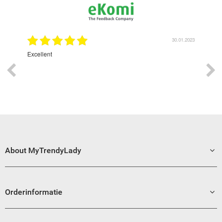
1.2023
30.01.2023
Excellent
Grea
About MyTrendyLady
Orderinformatie