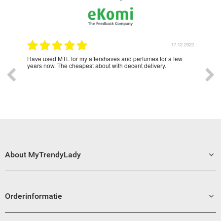
2.2022
17.12.2022
Lady
Have used MTL for my aftershaves and perfumes for a few
Love
o all
years now. The cheapest about with decent delivery.
ad
About MyTrendyLady
Orderinformatie