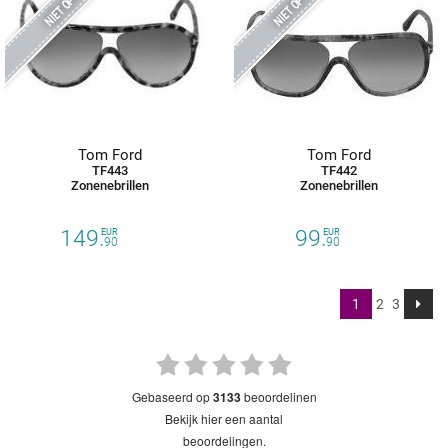
Tom Ford
Tom Ford
TF443
TF442
Zonenebrillen
Zonenebrillen
149.
99.
EUR
EUR
90
90
1
2
3
gebaseerd op
3133
beoordelinen
bekijk hier een aantal
beoordelingen.