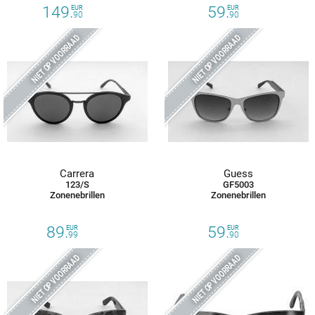
149.
59.
EUR
EUR
90
90
NIET OP VOORRAAD
NIET OP VOORRAAD
Carrera
Guess
123/S
GF5003
Zonenebrillen
Zonenebrillen
89.
59.
EUR
EUR
99
90
NIET OP VOORRAAD
NIET OP VOORRAAD