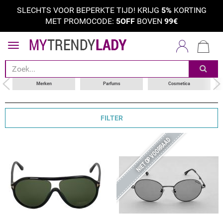
SLECHTS VOOR BEPERKTE TIJD! KRIJG
5%
KORTING
MET PROMOCODE:
5OFF
BOVEN
99€
sorteer op
categorie
merken
Merken
Parfums
Cosmetica
productsoort
FILTER
NIET OP VOORRAAD