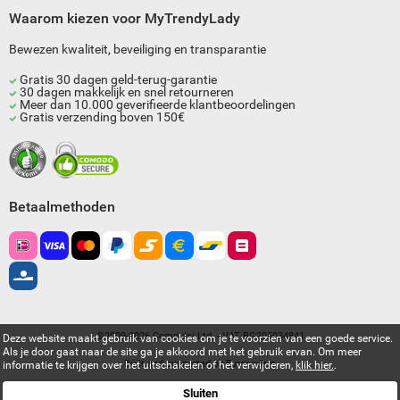
Waarom kiezen voor MyTrendyLady
Bewezen kwaliteit, beveiliging en transparantie
Gratis 30 dagen geld-terug-garantie
30 dagen makkelijk en snel retourneren
Meer dan 10.000 geverifieerde klantbeoordelingen
Gratis verzending boven 150€
Betaalmethoden
©2009-2026 Compulsi Ltd. - VAT BG205034841
Deze website maakt gebruik van cookies om je te voorzien van een goede service.
Als je door gaat naar de site ga je akkoord met het gebruik ervan. Om meer
Built and supported by
Eurocoders
informatie te krijgen over het uitschakelen of het verwijderen,
klik hier.
.
Sluiten