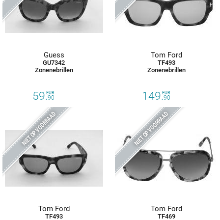
Guess
Tom Ford
GU7342
TF493
Zonenebrillen
Zonenebrillen
59.
149.
EUR
EUR
90
90
NIET OP VOORRAAD
NIET OP VOORRAAD
Tom Ford
Tom Ford
TF493
TF469