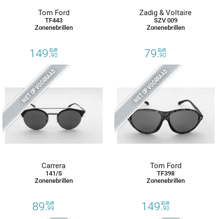
Tom Ford
Zadig & Voltaire
TF443
SZV 009
Zonenebrillen
Zonenebrillen
149.
79.
EUR
EUR
90
90
NIET OP VOORRAAD
NIET OP VOORRAAD
Carrera
Tom Ford
141/S
TF398
Zonenebrillen
Zonenebrillen
89.
149.
EUR
EUR
99
90