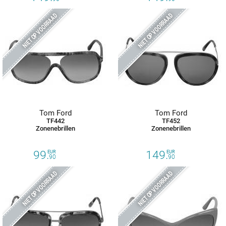
NIET OP VOORRAAD
NIET OP VOORRAAD
Tom Ford
Tom Ford
TF442
TF452
Zonenebrillen
Zonenebrillen
99.
149.
EUR
EUR
90
90
NIET OP VOORRAAD
NIET OP VOORRAAD