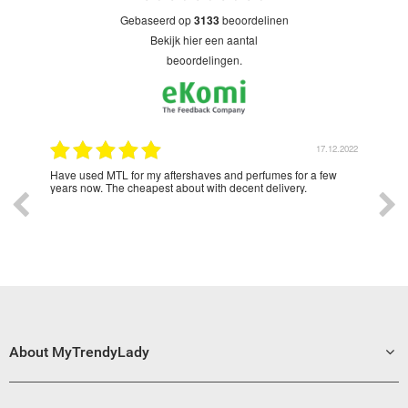
gebaseerd op
3133
beoordelinen
bekijk hier een aantal
beoordelingen.
2.2022
17.12.2022
Lady
Have used MTL for my aftershaves and perfumes for a few
Love
o all
years now. The cheapest about with decent delivery.
ad
About MyTrendyLady