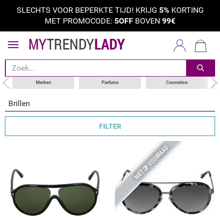
SLECHTS VOOR BEPERKTE TIJD! KRIJG
5%
KORTING
MET PROMOCODE:
5OFF
BOVEN
99€
sorteer op
categorie
merken
Merken
Parfums
Cosmetica
Brillen
FILTER
NIET OP VOORRAAD