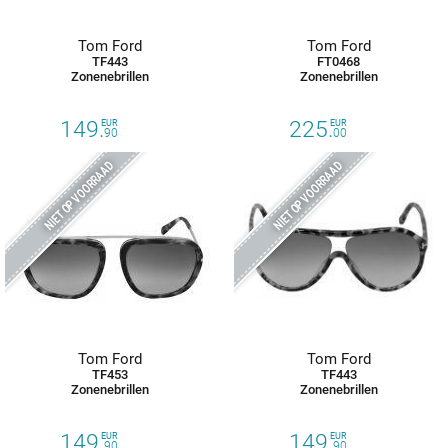
Tom Ford
Tom Ford
TF443
FT0468
Zonenebrillen
Zonenebrillen
149.
225.
EUR
EUR
90
00
NIET OP VOORRAAD
NIET OP VOORRAAD
Tom Ford
Tom Ford
TF453
TF443
Zonenebrillen
Zonenebrillen
149.
149.
EUR
EUR
90
90