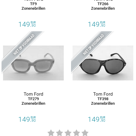
TF9
TF266
Zonenebrillen
Zonenebrillen
149.
149.
EUR
EUR
90
90
NIET OP VOORRAAD
NIET OP VOORRAAD
Tom Ford
Tom Ford
TF279
TF398
Zonenebrillen
Zonenebrillen
149.
149.
EUR
EUR
90
90