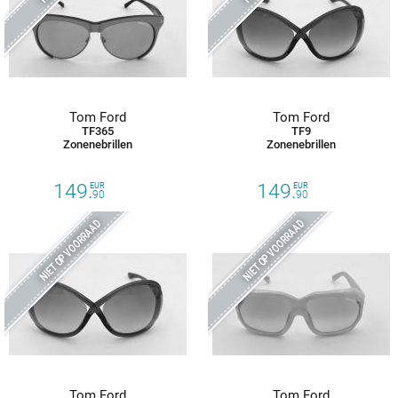
Tom Ford
Tom Ford
TF365
TF9
Zonenebrillen
Zonenebrillen
149.
149.
EUR
EUR
90
90
NIET OP VOORRAAD
NIET OP VOORRAAD
Tom Ford
Tom Ford