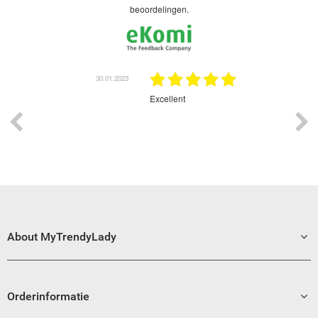
beoordelingen.
1.2023
30.01.2023
Excellent
Grea
About MyTrendyLady
Orderinformatie