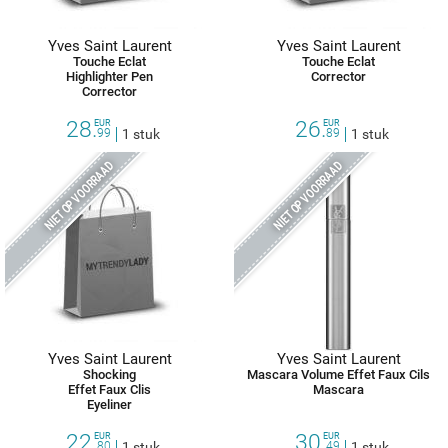
Yves Saint Laurent
Yves Saint Laurent
Touche Eclat
Touche Eclat
Highlighter Pen
Corrector
Corrector
28.
26.
EUR
EUR
99
1 stuk
89
1 stuk
NIET OP VOORRAAD
NIET OP VOORRAAD
Yves Saint Laurent
Yves Saint Laurent
Shocking
Mascara Volume Effet Faux Cils
Effet Faux Clis
Mascara
Eyeliner
22.
30.
EUR
EUR
80
1 stuk
49
1 stuk