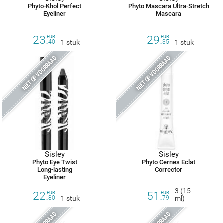
Phyto-Khol Perfect
Phyto Mascara Ultra-Stretch
Eyeliner
Mascara
23.
29.
EUR
EUR
40
1 stuk
35
1 stuk
NIET OP VOORRAAD
NIET OP VOORRAAD
Sisley
Sisley
Phyto Eye Twist
Phyto Cernes Eclat
Long-lasting
Corrector
Eyeliner
3 (15
22.
51.
EUR
EUR
80
1 stuk
79
ml)