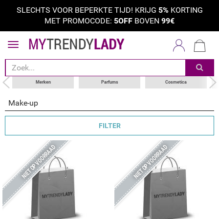
SLECHTS VOOR BEPERKTE TIJD! KRIJG
5%
KORTING
MET PROMOCODE:
5OFF
BOVEN
99€
sorteer op
categorie
merken
Merken
Parfums
Cosmetica
Make-up
FILTER
NIET OP VOORRAAD
NIET OP VOORRAAD