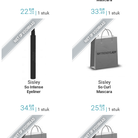
22.
33.
EUR
EUR
20
1 stuk
49
1 stuk
NIET OP VOORRAAD
NIET OP VOORRAAD
Sisley
Sisley
So Intense
So Curl
Eyeliner
Mascara
34.
25.
EUR
EUR
59
1 stuk
25
1 stuk
NIET OP VOORRAAD
NIET OP VOORRAAD