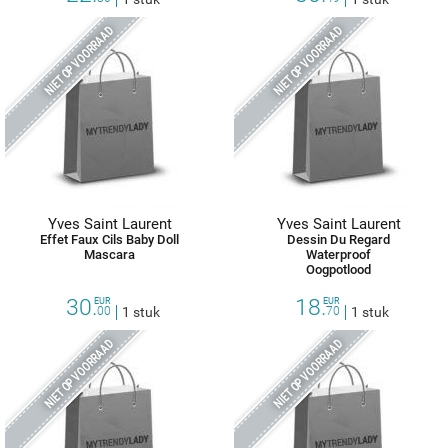
NIET OP VOORRAAD
NIET OP VOORRAAD
Yves Saint Laurent
Yves Saint Laurent
Effet Faux Cils Baby Doll
Dessin Du Regard
Mascara
Waterproof
Oogpotlood
30.
18.
EUR
EUR
00
1 stuk
70
1 stuk
NIET OP VOORRAAD
NIET OP VOORRAAD