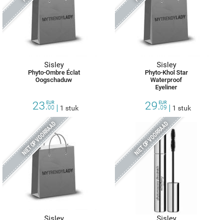
Sisley
Sisley
Phyto-Ombre Éclat
Phyto-Khol Star
Oogschaduw
Waterproof
Eyeliner
23.
29.
EUR
EUR
00
1 stuk
09
1 stuk
NIET OP VOORRAAD
NIET OP VOORRAAD
Sisley
Sisley