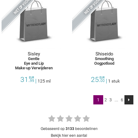
NIET OP VOORRAAD
NIET OP VOORRAAD
Sisley
Shiseido
Gentle
Smoothing
Eye and Lip
Oogpotlood
Make-up Verwijderen
31.
25.
EUR
EUR
99
125 ml
00
1 stuk
1
2
3
...
6
gebaseerd op
3133
beoordelinen
bekijk hier een aantal